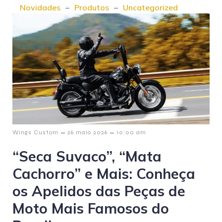
Novidades
–
Produtos
–
Uncategorized
–
–
Wings Custom
26 maio 2026
10:00 am
“Seca Suvaco”, “Mata
Cachorro” e Mais: Conheça
os Apelidos das Peças de
Moto Mais Famosos do