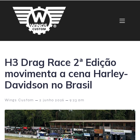
H3 Drag Race 2ª Edição
movimenta a cena Harley-
Davidson no Brasil
–
–
Wings Custom
2 junho 2026
9:23 am