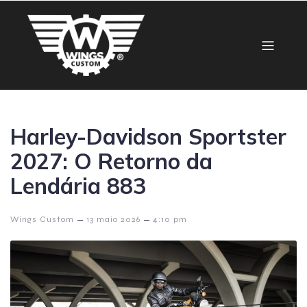
Harley-Davidson Sportster
2027: O Retorno da
Lendária 883
–
–
Wings Custom
13 maio 2026
4:10 pm