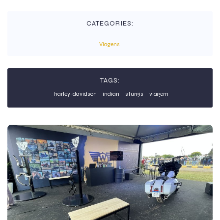
CATEGORIES:
Viagens
TAGS:
harley-davidson
indian
sturgis
viagem