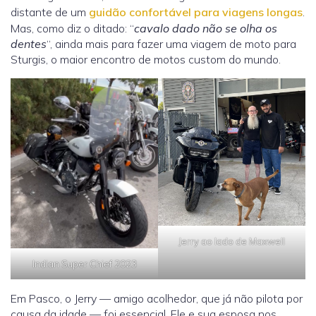
distante de um
guidão confortável para viagens longas
.
Mas, como diz o ditado: “
cavalo dado não se olha os
dentes
“, ainda mais para fazer uma viagem de moto para
Sturgis, o maior encontro de motos custom do mundo.
Jerry ao lado de Maxwell
Indian Super Chief 2023
Em Pasco, o Jerry — amigo acolhedor, que já não pilota por
causa da idade — foi essencial. Ele e sua esposa nos